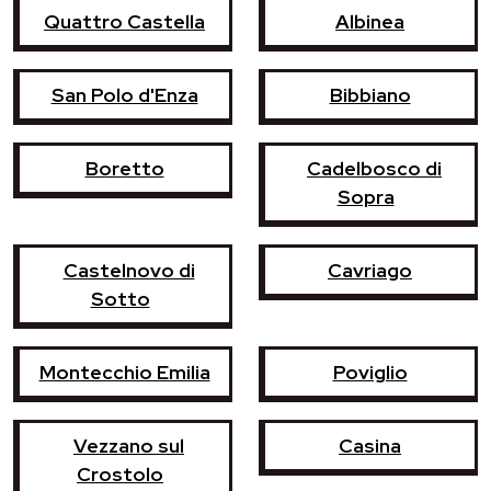
Quattro Castella
Albinea
San Polo d'Enza
Bibbiano
Boretto
Cadelbosco di
Sopra
Castelnovo di
Cavriago
Sotto
Montecchio Emilia
Poviglio
Vezzano sul
Casina
Crostolo