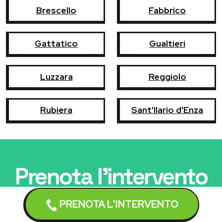
Brescello
Fabbrico
Gattatico
Gualtieri
Luzzara
Reggiolo
Rubiera
Sant'Ilario d'Enza
Prenota l'intervento
Un tecnico qualificato interverrà
entro 24/48 ore
PRENOTA L'INTERVENTO
dalla chiamata