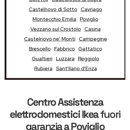
Castelnovo di Sotto
Cavriago
Montecchio Emilia
Poviglio
Vezzano sul Crostolo
Casina
Castelnovo ne' Monti
Campegine
Brescello
Fabbrico
Gattatico
Gualtieri
Luzzara
Reggiolo
Rubiera
Sant'Ilario d'Enza
Centro Assistenza
elettrodomestici Ikea
fuori
garanzia
a Poviglio