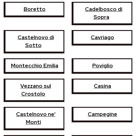
Boretto
Cadelbosco di
Sopra
Castelnovo di
Cavriago
Sotto
Montecchio Emilia
Poviglio
Vezzano sul
Casina
Crostolo
Castelnovo ne'
Campegine
Monti