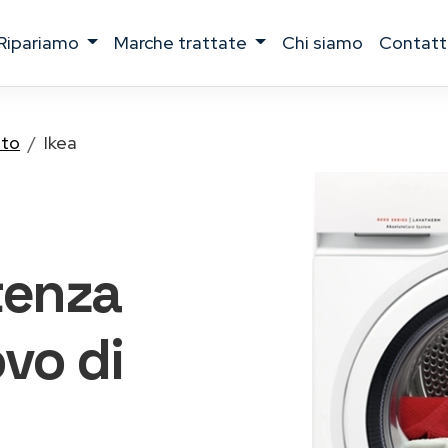
ripariamo
marche trattate
chi siamo
contatt
tto
Ikea
tenza
vo di